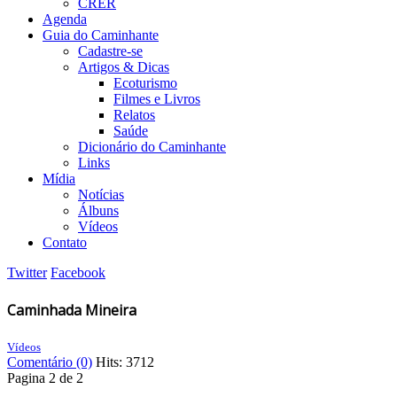
CRER
Agenda
Guia do Caminhante
Cadastre-se
Artigos & Dicas
Ecoturismo
Filmes e Livros
Relatos
Saúde
Dicionário do Caminhante
Links
Mídia
Notícias
Álbuns
Vídeos
Contato
Twitter
Facebook
Caminhada Mineira
Vídeos
Comentário (0)
Hits: 3712
Pagina 2 de 2