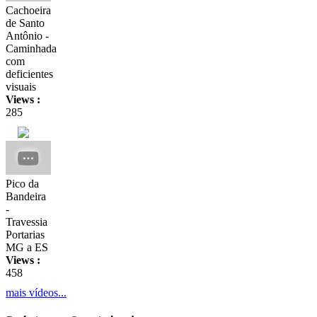
Cachoeira
de Santo
Antônio -
Caminhada
com
deficientes
visuais
Views :
285
Pico da
Bandeira
-
Travessia
Portarias
MG a ES
Views :
458
mais vídeos...