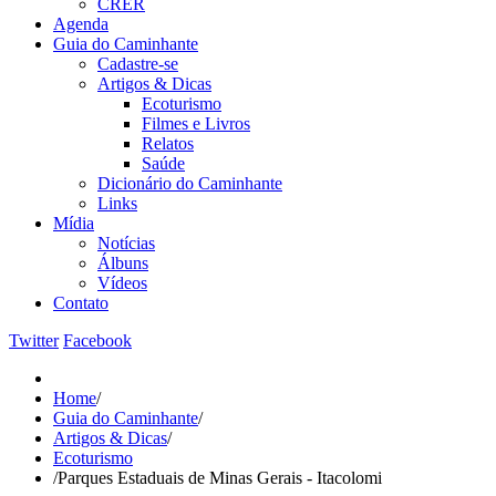
CRER
Agenda
Guia do Caminhante
Cadastre-se
Artigos & Dicas
Ecoturismo
Filmes e Livros
Relatos
Saúde
Dicionário do Caminhante
Links
Mídia
Notícias
Álbuns
Vídeos
Contato
Twitter
Facebook
Home
/
Guia do Caminhante
/
Artigos & Dicas
/
Ecoturismo
/
Parques Estaduais de Minas Gerais - Itacolomi