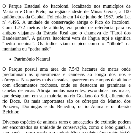
O Parque Estadual do Itacolomi, localizado nos municípios de
Mariana e Ouro Preto, na região sudeste de Minas Gerais, a 100
quilômetros da Capital. Foi criado em 14 de junho de 1967, pela Lei
nº 4.495. A unidade de conservação abriga o Pico do Itacolomi.
Com 1.772 metros de altitude, era ponto de referência para os
antigos viajantes da Estrada Real que o chamava de “Farol dos
Bandeirantes”. A palavra Itacolomi vem da língua tupi e significa
“pedra menina”. Os índios viam o pico como o “filhote” da
montanha ou “pedra mãe”.
Patrimônio Natural
O Parque possui uma área de 7.543 hectares de matas onde
predominam as quaresmeiras e candeias ao longo dos rios e
córregos. Nas partes mais elevadas, aparecem os campos de altitude
com afloramentos rochosos, onde se destacam as gramíneas e
canelas de emas. Abriga muitas nascentes, escondidas nas matas,
que deságuam, em sua maioria, no rio Gualaxo do Sul, afluente do
rio Doce. Os mais importantes são os córregos do Manso, dos
Prazeres, Domingos e do Benedito, o rio Acima e o ribeirão
Belchior.
Diversas espécies de animais raros e ameaçados de extinção podem
ser encontrados na unidade de conservação, como o lobo guará, a
ave-pavó, a onça parda e o andorinhão de coleira (ave migratória).