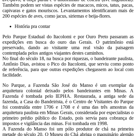
Também podem ser vistas espécies de macacos, micos, tatus, pacas,
capivaras e gatos mouriscos. Levantamentos identificaram mais de
200 espécies de aves, como jacus, siriemas e beija-flores.
História pra contar
Pelo Parque Estadual do Itacolomi e por Ouro Preto passaram as
expedições em busca do ouro das Gerais. O patrimônio está
preservado, dando ao visitante uma real visão da paisagem
contemplada pelos antigos viajantes destes caminhos.
No final do século 18, na busca por riquezas, o bandeirante paulista,
Antônio Dias, avistou o Pico do Itacolomi, que serviu como ponto
de referência, para que outras expedições chegassem ao local com
facilidade.
No Parque, a Fazenda São José do Manso é um exemplar da
arquitetura colonial deixado pelos bandeirantes em Minas. A
Fazenda é tombada pelo IEPHA. Restaurada, a antiga sede da
fazenda, a Casa do Bandeirista, é o Centro de Visitantes do Parque
foi construída entre 1706 e 1708 e é uma das três amostras da
arquitetura paulista em Minas Gerais, considerada por especialistas o
primeiro prédio público do Estado, pois servia para cobrança de
impostos e vigilância das minas. Foi tombada em 1998.
A Fazenda do Manso foi um pólo produtor de chá na primeira
metade do século 20. O Museu do Chá abriga o maquinário alemão