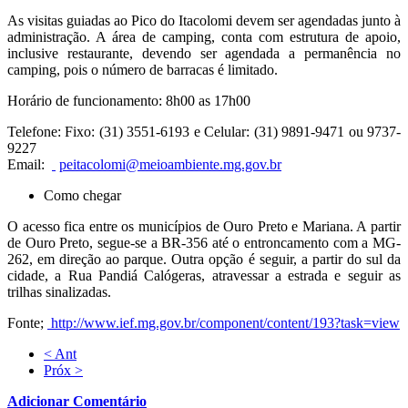
As visitas guiadas ao Pico do Itacolomi devem ser agendadas junto à
administração. A área de camping, conta com estrutura de apoio,
inclusive restaurante, devendo ser agendada a permanência no
camping, pois o número de barracas é limitado.
Horário de funcionamento: 8h00 as 17h00
Telefone: Fixo: (31) 3551-6193 e Celular: (31) 9891-9471 ou 9737-
9227
Email:
peitacolomi@meioambiente.mg.gov.br
Como chegar
O acesso fica entre os municípios de Ouro Preto e Mariana. A partir
de Ouro Preto, segue-se a BR-356 até o entroncamento com a MG-
262, em direção ao parque. Outra opção é seguir, a partir do sul da
cidade, a Rua Pandiá Calógeras, atravessar a estrada e seguir as
trilhas sinalizadas.
Fonte;
http://www.ief.mg.gov.br/component/content/193?task=view
< Ant
Próx >
Adicionar Comentário