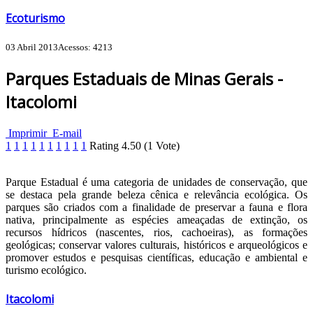
Ecoturismo
03 Abril 2013
Acessos: 4213
Parques Estaduais de Minas Gerais -
Itacolomi
Imprimir
E-mail
1
1
1
1
1
1
1
1
1
1
Rating
4.50
(
1
Vote)
Parque Estadual é uma categoria de unidades de conservação, que
se destaca pela grande beleza cênica e relevância ecológica. Os
parques são criados com a finalidade de preservar a fauna e flora
nativa, principalmente as espécies ameaçadas de extinção, os
recursos hídricos (nascentes, rios, cachoeiras), as formações
geológicas; conservar valores culturais, históricos e arqueológicos e
promover estudos e pesquisas científicas, educação e ambiental e
turismo ecológico.
Itacolomi