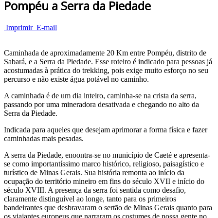
Pompéu a Serra da Piedade
Imprimir
E-mail
Caminhada de aproximadamente 20 Km entre Pompéu, distrito de
Sabará, e a Serra da Piedade. Esse roteiro é indicado para pessoas já
acostumadas à prática do trekking, pois exige muito esforço no seu
percurso e não existe água potável no caminho.
A caminhada é de um dia inteiro, caminha-se na crista da serra,
passando por uma mineradora desativada e chegando no alto da
Serra da Piedade.
Indicada para aqueles que desejam aprimorar a forma física e fazer
caminhadas mais pesadas.
A serra da Piedade, enoontra-se no município de Caeté e apresenta-
se como importantíssimo marco histórico, religioso, paisagístico e
turístico de Minas Gerais. Sua história remonta ao início da
ocupação do território mineiro em fins do século XVII e início do
século XVIII. A presença da serra foi sentida como desafio,
claramente distinguível ao longe, tanto para os primeiros
bandeirantes que desbravaram o sertão de Minas Gerais quanto para
os viajantes europeus que narraram os costumes de nossa gente no