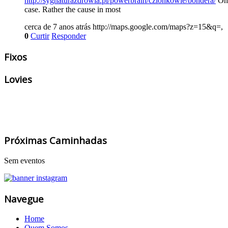
http://sygnaturazdrowia.pl/powerbrain/czlonkowie/bondera/
One
case. Rather the cause in most
cerca de 7 anos atrás
http://maps.google.com/maps?z=15&q=,
0
Curtir
Responder
Fixos
Lovies
Próximas Caminhadas
Sem eventos
Navegue
Home
Quem Somos