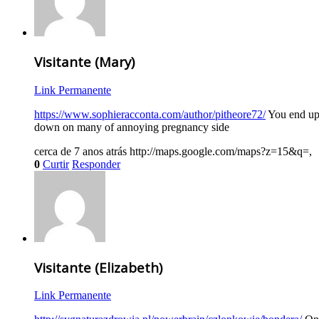
Visitante (Mary)
Link Permanente
https://www.sophieracconta.com/author/pitheore72/
You end up 
down on many of annoying pregnancy side
cerca de 7 anos atrás
http://maps.google.com/maps?z=15&q=,
0
Curtir
Responder
Visitante (Elizabeth)
Link Permanente