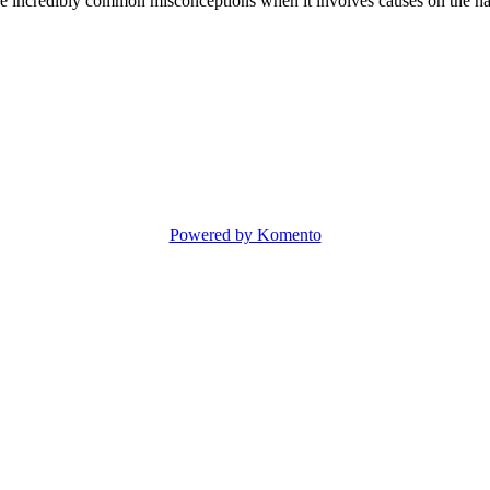
 incredibly common misconceptions when it involves causes on the hairs 
Powered by Komento