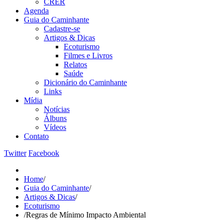
CRER
Agenda
Guia do Caminhante
Cadastre-se
Artigos & Dicas
Ecoturismo
Filmes e Livros
Relatos
Saúde
Dicionário do Caminhante
Links
Mídia
Notícias
Álbuns
Vídeos
Contato
Twitter
Facebook
Home
/
Guia do Caminhante
/
Artigos & Dicas
/
Ecoturismo
/
Regras de Mínimo Impacto Ambiental