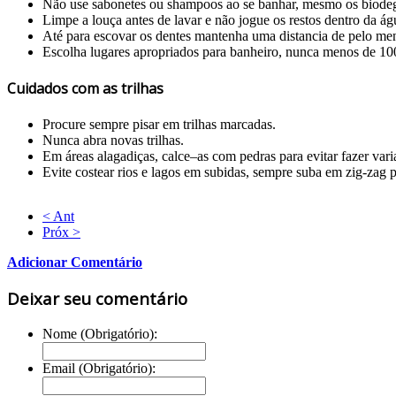
Não use sabonetes ou shampoos ao se banhar, mesmo os biodeg
Limpe a louça antes de lavar e não jogue os restos dentro da águ
Até para escovar os dentes mantenha uma distancia de pelo me
Escolha lugares apropriados para banheiro, nunca menos de 100 
Cuidados com as trilhas
Procure sempre pisar em trilhas marcadas.
Nunca abra novas trilhas.
Em áreas alagadiças, calce–as com pedras para evitar fazer vari
Evite costear rios e lagos em subidas, sempre suba em zig-zag p
< Ant
Próx >
Adicionar Comentário
Deixar seu comentário
Nome (Obrigatório):
Email (Obrigatório):