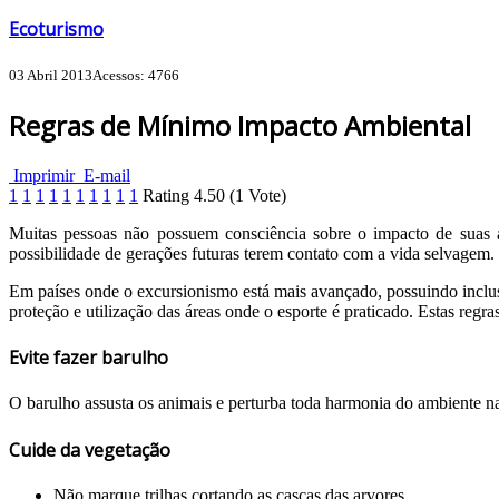
Ecoturismo
03 Abril 2013
Acessos: 4766
Regras de Mínimo Impacto Ambiental
Imprimir
E-mail
1
1
1
1
1
1
1
1
1
1
Rating
4.50
(
1
Vote)
Muitas pessoas não possuem consciência sobre o impacto de suas at
possibilidade de gerações futuras terem contato com a vida selvagem
Em países onde o excursionismo está mais avançado, possuindo inclusi
proteção e utilização das áreas onde o esporte é praticado. Estas reg
Evite fazer barulho
O barulho assusta os animais e perturba toda harmonia do ambiente na
Cuide da vegetação
Não marque trilhas cortando as cascas das arvores.