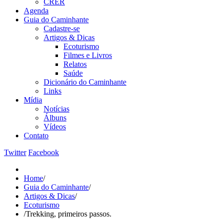
CRER
Agenda
Guia do Caminhante
Cadastre-se
Artigos & Dicas
Ecoturismo
Filmes e Livros
Relatos
Saúde
Dicionário do Caminhante
Links
Mídia
Notícias
Álbuns
Vídeos
Contato
Twitter
Facebook
Home
/
Guia do Caminhante
/
Artigos & Dicas
/
Ecoturismo
/
Trekking, primeiros passos.