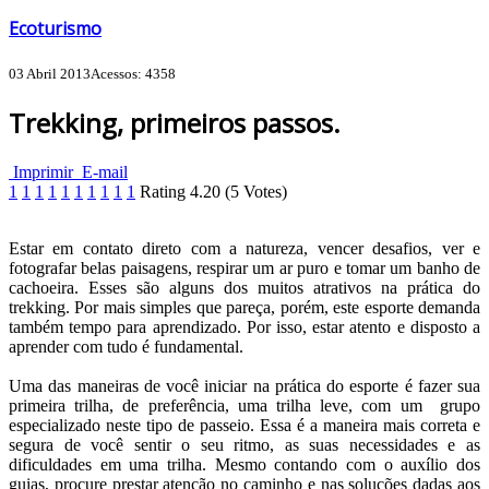
Ecoturismo
03 Abril 2013
Acessos: 4358
Trekking, primeiros passos.
Imprimir
E-mail
1
1
1
1
1
1
1
1
1
1
Rating
4.20
(
5
Votes)
Estar em contato direto com a natureza, vencer desafios, ver e
fotografar belas paisagens, respirar um ar puro e tomar um banho de
cachoeira. Esses são alguns dos muitos atrativos na prática do
trekking. Por mais simples que pareça, porém, este esporte demanda
também tempo para aprendizado. Por isso, estar atento e disposto a
aprender com tudo é fundamental.
Uma das maneiras de você iniciar na prática do esporte é fazer sua
primeira trilha, de preferência, uma trilha leve, com um grupo
especializado neste tipo de passeio. Essa é a maneira mais correta e
segura de você sentir o seu ritmo, as suas necessidades e as
dificuldades em uma trilha. Mesmo contando com o auxílio dos
guias, procure prestar atenção no caminho e nas soluções dadas aos