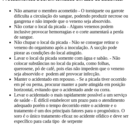
Não amarrar o membro acometido - O torniquete ou garrote
dificulta a circulação do sangue, podendo produzir necrose ou
gangrena e não impede que o veneno seja absorvido.
Não cortar o local da picada - Alguns venenos podem
inclusive provocar hemorragias e o corte aumentará a perda
de sangue.
Não chupar o local da picada - Não se consegue retirar o
veneno do organismo após a inoculação. A sucção pode
piorar as condições do local atingido.
Lavar o local da picada somente com água e sabão. - Não
colocar substâncias no local da picada, como folhas,
querosene, pó de café, pois elas não impedem que o veneno
seja absorvido e podem até provocar infecção.
Manter o acidentado em repouso. - Se a picada tiver ocorrido
em pé ou perna, procurar manter a parte atingida em posição
horizontal, evitando que o acidentado ande ou corra.
Levar o acidentado o mais rapidamente possível a um serviço
de saúde - É difícil estabelecer um prazo para o atendimento
adequado porém o tempo decorrido entre o acidente e o
tratamento é um dos principais fatores para o prognóstico. O
soro é o único tratamento eficaz no acidente ofídico e deve ser
específico para cada tipo de serpente