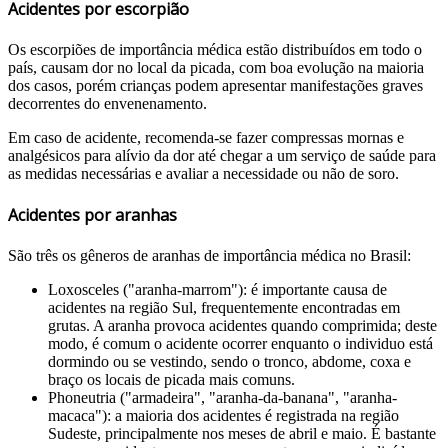
Acidentes por escorpião
Os escorpiões de importância médica estão distribuídos em todo o
país, causam dor no local da picada, com boa evolução na maioria
dos casos, porém crianças podem apresentar manifestações graves
decorrentes do envenenamento.
Em caso de acidente, recomenda-se fazer compressas mornas e
analgésicos para alívio da dor até chegar a um serviço de saúde para
as medidas necessárias e avaliar a necessidade ou não de soro.
Acidentes por aranhas
São três os gêneros de aranhas de importância médica no Brasil:
Loxosceles ("aranha-marrom"): é importante causa de
acidentes na região Sul, frequentemente encontradas em
grutas. A aranha provoca acidentes quando comprimida; deste
modo, é comum o acidente ocorrer enquanto o individuo está
dormindo ou se vestindo, sendo o tronco, abdome, coxa e
braço os locais de picada mais comuns.
Phoneutria ("armadeira", "aranha-da-banana", "aranha-
macaca"): a maioria dos acidentes é registrada na região
Sudeste, principalmente nos meses de abril e maio. É bastante