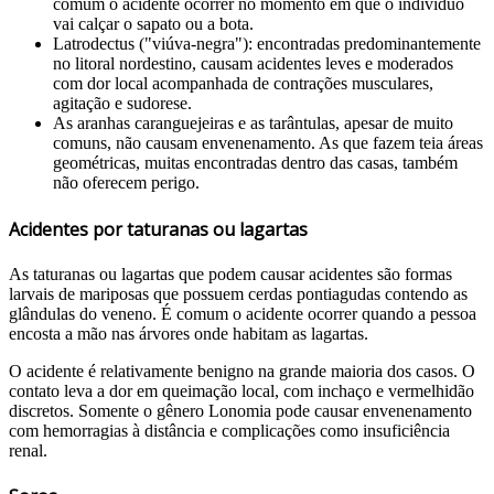
comum o acidente ocorrer no momento em que o indivíduo
vai calçar o sapato ou a bota.
Latrodectus ("viúva-negra"): encontradas predominantemente
no litoral nordestino, causam acidentes leves e moderados
com dor local acompanhada de contrações musculares,
agitação e sudorese.
As aranhas caranguejeiras e as tarântulas, apesar de muito
comuns, não causam envenenamento. As que fazem teia áreas
geométricas, muitas encontradas dentro das casas, também
não oferecem perigo.
Acidentes por taturanas ou lagartas
As taturanas ou lagartas que podem causar acidentes são formas
larvais de mariposas que possuem cerdas pontiagudas contendo as
glândulas do veneno. É comum o acidente ocorrer quando a pessoa
encosta a mão nas árvores onde habitam as lagartas.
O acidente é relativamente benigno na grande maioria dos casos. O
contato leva a dor em queimação local, com inchaço e vermelhidão
discretos. Somente o gênero Lonomia pode causar envenenamento
com hemorragias à distância e complicações como insuficiência
renal.