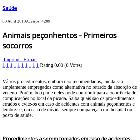
Saúde
03 Abril 2013
Acessos: 4209
Animais peçonhentos - Primeiros
socorros
Imprimir
E-mail
1
1
1
1
1
1
1
1
1
1
Rating
0.00
(
0
Votes)
Vários procedimentos, embora não recomendados, ainda são
amplamente empregados como alternativa no retardo da absorção de
veneno. Porém, boa parte deles pode contribuir para a ocorrência de
complicações no local da picada. Saiba quais são os procedimentos
errados e evite-os em caso de acidentes com animais peçonhentos e
lembre-se, em caso de dúvida sempre compareça a um hospitál ou
posto de saúde.
Procedimentos a serem tomados em caso de acidentes: